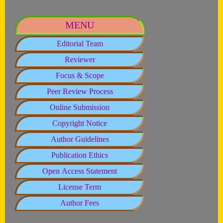
MENU
Editorial Team
Reviewer
Focus & Scope
Peer Review Process
Online Submission
Copyright Notice
Author Guidelines
Publication Ethics
Open Access Statement
License Term
Author Fees