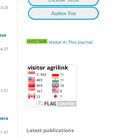
13-23
Author Fee
sus
Visitor in This Journal
24-37
51-57
nera
Latest publications
51-57