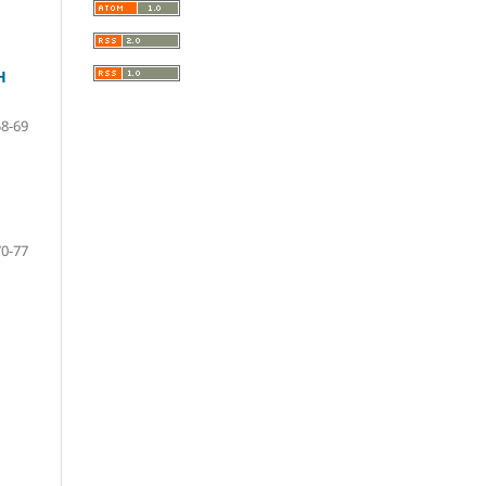
H
58-69
70-77