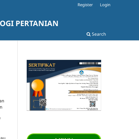
Register
Login
LOGI PERTANIAN
Search
an
an
f
tau