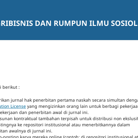
GRIBISNIS DAN RUMPUN ILMU SOSIO
 berikut :
kan jurnal hak penerbitan pertama naskah secara simultan deng
tion License
yang mengizinkan orang lain untuk berbagi pekerja
erjaan dan penerbitan awal di jurnal ini.
nan kontraktual tambahan terpisah untuk distribusi non ekslusi
stingnya ke repositori institusional atau menerbitkannya dalam
n awalnya di jurnal ini.
posting karya mereka online (contoh: di repositori institusional a