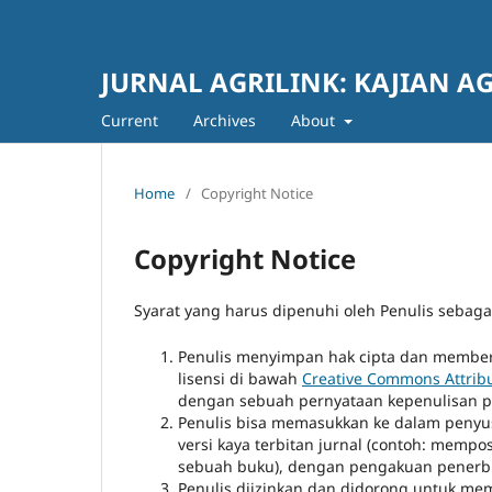
JURNAL AGRILINK: KAJIAN A
Current
Archives
About
Home
/
Copyright Notice
Copyright Notice
Syarat yang harus dipenuhi oleh Penulis sebagai
Penulis menyimpan hak cipta dan memberi
lisensi di bawah
Creative Commons Attribu
dengan sebuah pernyataan kepenulisan pek
Penulis bisa memasukkan ke dalam penyusu
versi kaya terbitan jurnal (contoh: mempo
sebuah buku), dengan pengakuan penerbita
Penulis diizinkan dan didorong untuk mem-