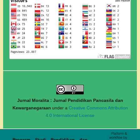
Jurnal Moralita : Jurnal Pendidikan Pancasila dan
Kewarganegaraan
under a
Creative Commons Attribution
4.0 International License
Program Studi Pendidikan dan