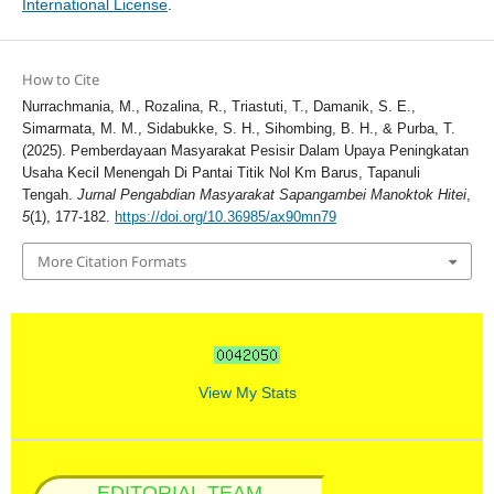
International License
.
How to Cite
Nurrachmania, M., Rozalina, R., Triastuti, T., Damanik, S. E.,
Simarmata, M. M., Sidabukke, S. H., Sihombing, B. H., & Purba, T.
(2025). Pemberdayaan Masyarakat Pesisir Dalam Upaya Peningkatan
Usaha Kecil Menengah Di Pantai Titik Nol Km Barus, Tapanuli
Tengah.
Jurnal Pengabdian Masyarakat Sapangambei Manoktok Hitei
,
5
(1), 177-182.
https://doi.org/10.36985/ax90mn79
More Citation Formats
View My Stats
EDITORIAL TEAM