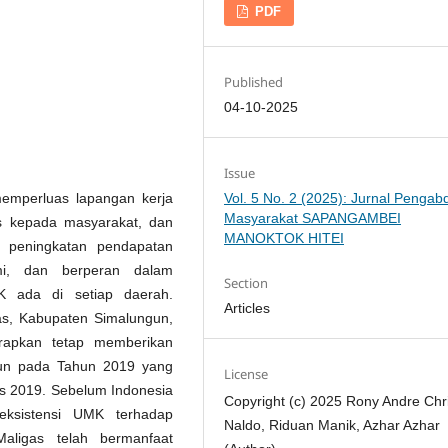
PDF
Published
04-10-2025
Issue
Vol. 5 No. 2 (2025): Jurnal Pengab
mperluas lapangan kerja
Masyarakat SAPANGAMBEI
s kepada masyarakat, dan
MANOKTOK HITEI
 peningkatan pendapatan
mi, dan berperan dalam
Section
MK ada di setiap daerah.
Articles
as, Kabupaten Simalungun,
arapkan tetap memberikan
un pada Tahun 2019 yang
License
rus 2019. Sebelum Indonesia
Copyright (c) 2025 Rony Andre Chri
eksistensi UMK terhadap
Naldo, Riduan Manik, Azhar Azhar
ligas telah bermanfaat