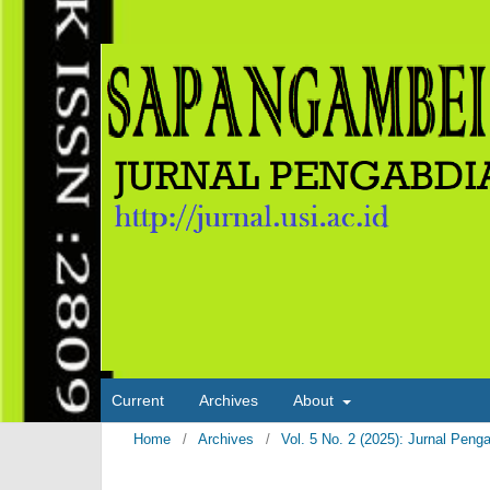
Current
Archives
About
Home
/
Archives
/
Vol. 5 No. 2 (2025): Jurnal 