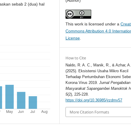
(Author)
askan sebab 2 (dua) hal
This work is licensed under a
Creat
Commons Attribution 4.0 Internatio
License
.
How to Cite
Naldo, R. A. C., Manik, R., & Azhar, A
(2025). Eksistensi Usaha Mikro Kecil
Terhadap Pertumbuhan Ekonomi Sebe
Korona Virus 2019.
Jurnal Pengabdian
Masyarakat Sapangambei Manoktok Hi
5
(2), 225-228.
https://doi.org/10.36985/jrzdmv57
More Citation Formats