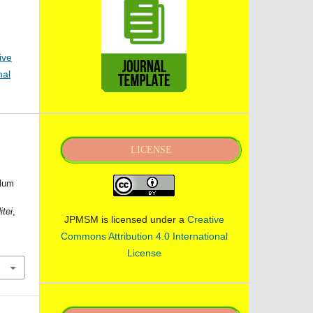
ive
nal
LICENSE
.
lum
tei
,
JPMSM is licensed under a
Creative
Commons Attribution 4.0 International
License