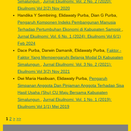
Simalungun
,
Jurnal Ekuilnomi: Vol. 2 No. 2 (2020):
Ekuilnomi Vol 2(2) Nov 2020
Handika Y Sembiring, Elidawaty Purba, Dian G Purba,
Pengaruh Komponen Indeks Pembangunan Manusia
Terhadap Pertumbuhan Ekonomi di Kabupaten Samosir
,
Jurnal Ekuilnomi: Vol. 6 No. 1 (2024): Ekuilnomi Vol 6(1)
Feb 2024
Dace Purba, Darwin Damanik, Elidawaty Purba,
Faktor -
Faktor Yang Mempengaruhi Belanja Modal Di Kabupaten
Simalungun
,
Jurnal Ekuilnomi: Vol. 3 No. 2 (2021):
Ekuilnomi Vol 3(2) Nov 2021
Dwi Maria Hasibuan, Elidawaty Purba,
Pengaruh
Simpanan Anggota Dan Pinjaman Anggota Terhadap Sisa
Hasil Usaha (Shu) CU Maju Bersama Kabupaten
Simalungun
,
Jurnal Ekuilnomi: Vol. 1 No. 1 (2019):
Ekuilnomi Vol 1(1) Mei 2019
1
2
>
>>