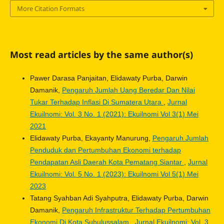
More Citation Formats
Most read articles by the same author(s)
Pawer Darasa Panjaitan, Elidawaty Purba, Darwin
Damanik,
Pengaruh Jumlah Uang Beredar Dan Nilai
Tukar Terhadap Inflasi Di Sumatera Utara
,
Jurnal
Ekuilnomi: Vol. 3 No. 1 (2021): Ekuilnomi Vol 3(1) Mei
2021
Elidawaty Purba, Ekayanty Manurung,
Pengaruh Jumlah
Penduduk dan Pertumbuhan Ekonomi terhadap
Pendapatan Asli Daerah Kota Pematang Siantar
,
Jurnal
Ekuilnomi: Vol. 5 No. 1 (2023): Ekuilnomi Vol 5(1) Mei
2023
Tatang Syahban Adi Syahputra, Elidawaty Purba, Darwin
Damanik,
Pengaruh Infrastruktur Terhadap Pertumbuhan
Ekonomi Di Kota Subulussalam
,
Jurnal Ekuilnomi: Vol. 3