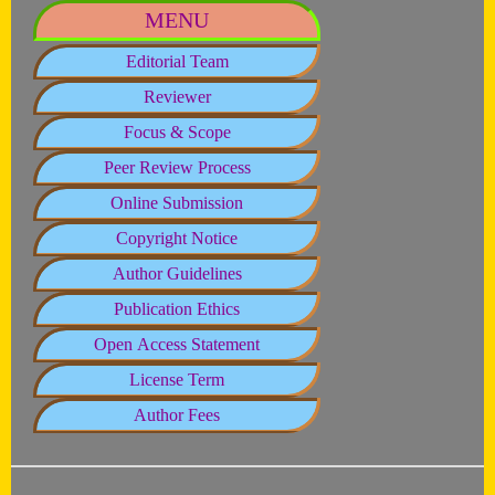
MENU
Editorial Team
Reviewer
Focus & Scope
Peer Review Process
Online Submission
Copyright Notice
Author Guidelines
Publication Ethics
Open Access Statement
License Term
Author Fees