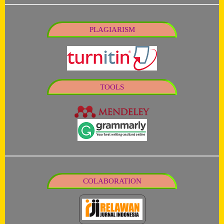
PLAGIARISM
TOOLS
COLABORATION