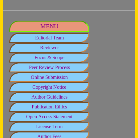
MENU
Editorial Team
Reviewer
Focus & Scope
Peer Review Process
Online Submission
Copyright Notice
Author Guidelines
Publication Ethics
Open Access Statement
License Term
Author Fees