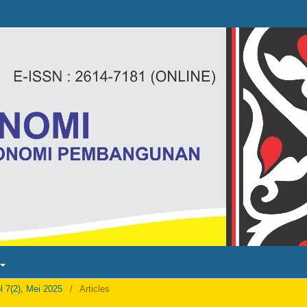
l 7(2), Mei 2025
/
Articles