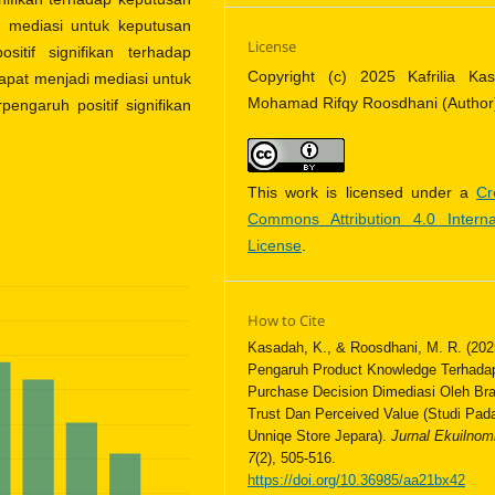
i mediasi untuk keputusan
License
itif signifikan terhadap
Copyright (c) 2025 Kafrilia Kas
dapat menjadi mediasi untuk
Mohamad Rifqy Roosdhani (Author
engaruh positif signifikan
This work is licensed under a
Cr
Commons Attribution 4.0 Interna
License
.
How to Cite
Kasadah, K., & Roosdhani, M. R. (202
Pengaruh Product Knowledge Terhada
Purchase Decision Dimediasi Oleh Br
Trust Dan Perceived Value (Studi Pad
Unniqe Store Jepara).
Jurnal Ekuilnom
7
(2), 505-516.
https://doi.org/10.36985/aa21bx42