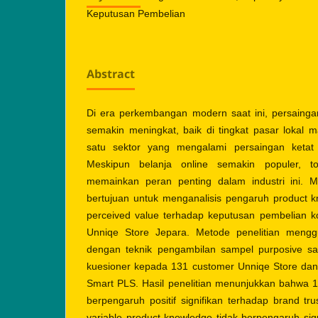
Keputusan Pembelian
Abstract
Di era perkembangan modern saat ini, persaingan
semakin meningkat, baik di tingkat pasar lokal m
satu sektor yang mengalami persaingan ketat a
Meskipun belanja online semakin populer, to
memainkan peran penting dalam industri ini. Mak
bertujuan untuk menganalisis pengaruh product k
perceived value terhadap keputusan pembelian 
Unniqe Store Jepara. Metode penelitian menggu
dengan teknik pengambilan sampel purposive s
kuesioner kepada 131 customer Unniqe Store da
Smart PLS. Hasil penelitian menunjukkan bahwa 1
berpengaruh positif signifikan terhadap brand tr
variable product knowledge tidak berpengaruh sig