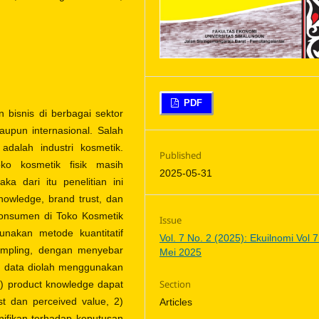
PDF
 bisnis di berbagai sektor
aupun internasional. Salah
dalah industri kosmetik.
Published
ko kosmetik fisik masih
2025-05-31
a dari itu penelitian ini
nowledge, brand trust, dan
konsumen di Toko Kosmetik
Issue
nakan metode kuantitatif
Vol. 7 No. 2 (2025): Ekuilnomi Vol 7
ampling, dengan menyebar
Mei 2025
n data diolah menggunakan
Section
) product knowledge dapat
ust dan perceived value, 2)
Articles
nifikan terhadap keputusan