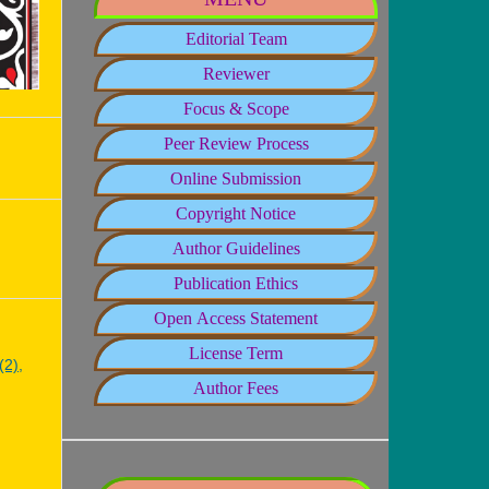
Editorial Team
Reviewer
Focus & Scope
Peer Review Process
Online Submission
Copyright Notice
Author Guidelines
Publication Ethics
Open Access Statement
License Term
(2),
Author Fees