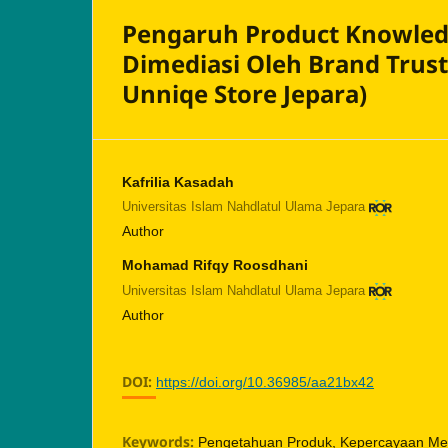
Pengaruh Product Knowled
Dimediasi Oleh Brand Trust
Unniqe Store Jepara)
Kafrilia Kasadah
Universitas Islam Nahdlatul Ulama Jepara
Author
Mohamad Rifqy Roosdhani
Universitas Islam Nahdlatul Ulama Jepara
Author
DOI:
https://doi.org/10.36985/aa21bx42
Keywords:
Pengetahuan Produk, Kepercayaan Mere