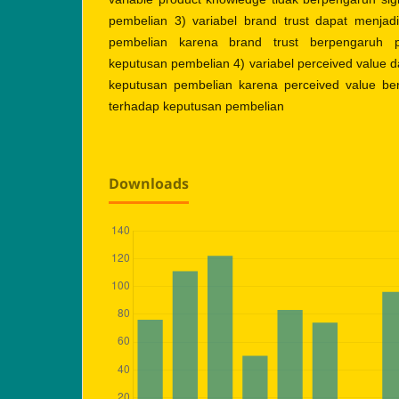
pembelian 3) variabel brand trust dapat menjad
pembelian karena brand trust berpengaruh pos
keputusan pembelian 4) variabel perceived value 
keputusan pembelian karena perceived value berp
terhadap keputusan pembelian
Downloads