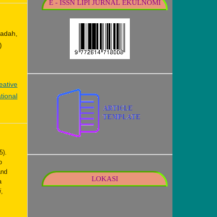
E - ISSN LIPI JURNAL EKULNOMI
adah,
)
eative
tional
5).
p
and
LOKASI
a
i
,