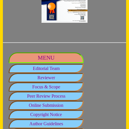
MENU
Editorial Team
Reviewer
Focus & Scope
Peer Review Process
Online Submission
Copyright Notice
Author Guidelines