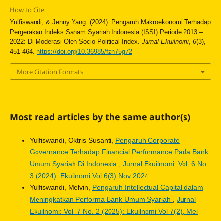
How to Cite
Yulfiswandi, & Jenny Yang. (2024). Pengaruh Makroekonomi Terhadap
Pergerakan Indeks Saham Syariah Indonesia (ISSI) Periode 2013 –
2022: Di Moderasi Oleh Socio-Political Index.
Jurnal Ekuilnomi
,
6
(3),
451-464.
https://doi.org/10.36985/fzn75g72
More Citation Formats
Most read articles by the same author(s)
Yulfiswandi, Oktris Susanti,
Pengaruh Corporate
Governance Terhadap Financial Performance Pada Bank
Umum Syariah Di Indonesia
,
Jurnal Ekuilnomi: Vol. 6 No.
3 (2024): Ekuilnomi Vol 6(3) Nov 2024
Yulfiswandi, Melvin,
Pengaruh Intellectual Capital dalam
Meningkatkan Performa Bank Umum Syariah
,
Jurnal
Ekuilnomi: Vol. 7 No. 2 (2025): Ekuilnomi Vol 7(2), Mei