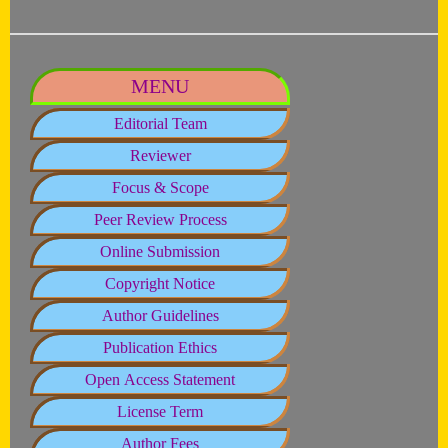
MENU
Editorial Team
Reviewer
Focus & Scope
Peer Review Process
Online Submission
Copyright Notice
Author Guidelines
Publication Ethics
Open Access Statement
License Term
Author Fees