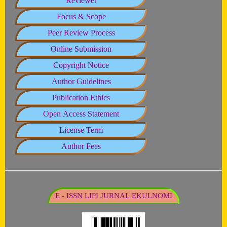
Reviewer
Focus & Scope
Peer Review Process
Online Submission
Copyright Notice
Author Guidelines
Publication Ethics
Open Access Statement
License Term
Author Fees
E - ISSN LIPI JURNAL EKULNOMI