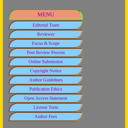
MENU
Editorial Team
Reviewer
Focus & Scope
Peer Review Process
Online Submission
Copyright Notice
Author Guidelines
Publication Ethics
Open Access Statement
License Term
Author Fees