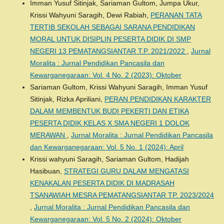
Imman Yusuf Sitinjak, Sariaman Gultom, Jumpa Ukur,
Krissi Wahyuni Saragih, Dewi Rabiah,
PERANAN TATA
TERTIB SEKOLAH SEBAGAI SARANA PENDIDIKAN
MORAL UNTUK DISIPLIN PESERTA DIDIK DI SMP
NEGERI 13 PEMATANGSIANTAR T.P. 2021/2022
,
Jurnal
Moralita : Jurnal Pendidikan Pancasila dan
Kewarganegaraan: Vol. 4 No. 2 (2023): Oktober
Sariaman Gultom, Krissi Wahyuni Saragih, Imman Yusuf
Sitinjak, Rizka Apriliani,
PERAN PENDIDIKAN KARAKTER
DALAM MEMBENTUK BUDI PEKERTI DAN ETIKA
PESERTA DIDIK KELAS X SMA NEGERI 1 DOLOK
MERAWAN
,
Jurnal Moralita : Jurnal Pendidikan Pancasila
dan Kewarganegaraan: Vol. 5 No. 1 (2024): April
Krissi wahyuni Saragih, Sariaman Gultom, Hadijah
Hasibuan,
STRATEGI GURU DALAM MENGATASI
KENAKALAN PESERTA DIDIK DI MADRASAH
TSANAWIAH MESRA PEMATANGSIANTAR TP. 2023/2024
,
Jurnal Moralita : Jurnal Pendidikan Pancasila dan
Kewarganegaraan: Vol. 5 No. 2 (2024): Oktober