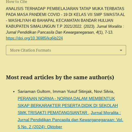
How to Cite
ANALISIS TERHADAP PEMBELAJARAN TATAP MUKA TERBATAS
PADA MASA PANDEMI COVID - 19 DI KELAS VII SMP SWASTA AL
- WASHLIYAH 40 BAHAPAL KECAMATAN BANDAR HULUAN
KABUPATEN SIMALUNGUN T.P 2021/2022. (2023).
Jurnal Moralita :
Jurnal Pendidikan Pancasila Dan Kewarganegaraan
,
4
(1), 7-13.
https://doi.org/10.36985/kq6jb224
More Citation Formats
Most read articles by the same author(s)
Sariaman Gultom, Imman Yusuf Sitinjak, Novi Silvia,
PERANAN NORMA - NORMA DALAM MEMBENTUK
SIKAP BERKARAKTER PESERTA DIDIK DI SEKOLAH
SMK TRISAKTI PEMATANGSIANTAR
,
Jurnal Moralita :
Jurnal Pendidikan Pancasila dan Kewarganegaraan: Vol.
5 No. 2 (2024): Oktober