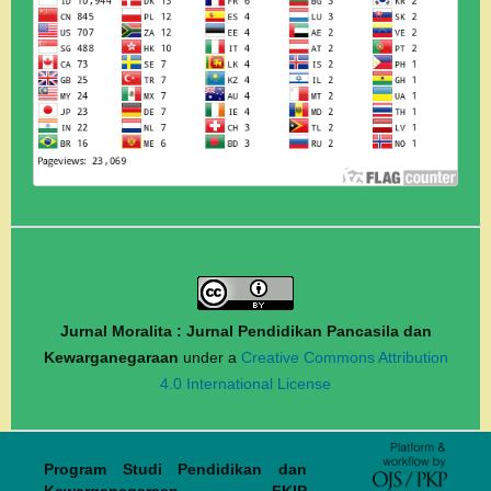
Jurnal Moralita : Jurnal Pendidikan Pancasila dan
Kewarganegaraan
under a
Creative Commons Attribution
4.0 International License
Program Studi Pendidikan dan
Kewarganegaraan FKIP