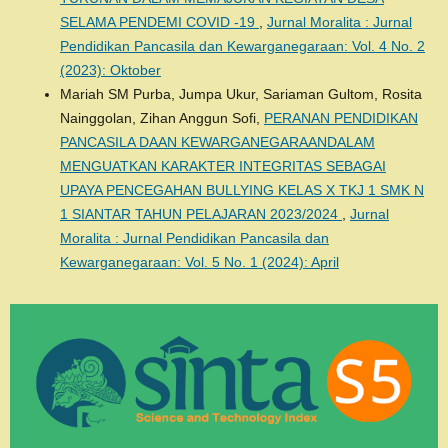
SELAMA PENDEMI COVID -19
,
Jurnal Moralita : Jurnal
Pendidikan Pancasila dan Kewarganegaraan: Vol. 4 No. 2
(2023): Oktober
Mariah SM Purba, Jumpa Ukur, Sariaman Gultom, Rosita
Nainggolan, Zihan Anggun Sofi,
PERANAN PENDIDIKAN
PANCASILA DAAN KEWARGANEGARAANDALAM
MENGUATKAN KARAKTER INTEGRITAS SEBAGAI
UPAYA PENCEGAHAN BULLYING KELAS X TKJ 1 SMK N
1 SIANTAR TAHUN PELAJARAN 2023/2024
,
Jurnal
Moralita : Jurnal Pendidikan Pancasila dan
Kewarganegaraan: Vol. 5 No. 1 (2024): April