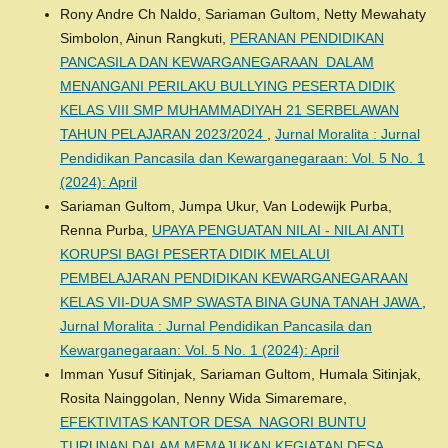
Rony Andre Ch Naldo, Sariaman Gultom, Netty Mewahaty
Simbolon, Ainun Rangkuti,
PERANAN PENDIDIKAN
PANCASILA DAN KEWARGANEGARAAN DALAM
MENANGANI PERILAKU BULLYING PESERTA DIDIK
KELAS VIII SMP MUHAMMADIYAH 21 SERBELAWAN
TAHUN PELAJARAN 2023/2024
,
Jurnal Moralita : Jurnal
Pendidikan Pancasila dan Kewarganegaraan: Vol. 5 No. 1
(2024): April
Sariaman Gultom, Jumpa Ukur, Van Lodewijk Purba,
Renna Purba,
UPAYA PENGUATAN NILAI - NILAI ANTI
KORUPSI BAGI PESERTA DIDIK MELALUI
PEMBELAJARAN PENDIDIKAN KEWARGANEGARAAN
KELAS VII-DUA SMP SWASTA BINA GUNA TANAH JAWA
,
Jurnal Moralita : Jurnal Pendidikan Pancasila dan
Kewarganegaraan: Vol. 5 No. 1 (2024): April
Imman Yusuf Sitinjak, Sariaman Gultom, Humala Sitinjak,
Rosita Nainggolan, Nenny Wida Simaremare,
EFEKTIVITAS KANTOR DESA NAGORI BUNTU
TURUNAN DALAM MEMAJUKAN KEGIATAN DESA