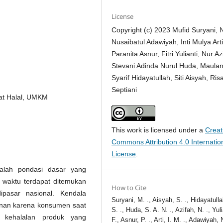
License
Copyright (c) 2023 Mufid Suryani, 
Nusaibatul Adawiyah, Inti Mulya Arti
Paranita Asnur, Fitri Yulianti, Nur Az
Stevani Adinda Nurul Huda, Maula
Syarif Hidayatullah, Siti Aisyah, Ris
Septiani
ikat Halal, UMKM
This work is licensed under a
Creat
Commons Attribution 4.0 Internatio
License
.
alah pondasi dasar yang
 waktu terdapat ditemukan
How to Cite
pasar nasional. Kendala
Suryani, M. ., Aisyah, S. ., Hidayatull
kanan karena konsumen saat
S. ., Huda, S. A. N. ., Azifah, N. ., Yuli
t kehalalan produk yang
F., Asnur, P. ., Arti, I. M. ., Adawiyah, 