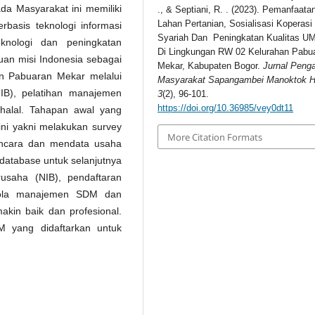
da Masyarakat ini memiliki
., & Septiani, R. . (2023). Pemanfaata
Lahan Pertanian, Sosialisasi Koperasi
rbasis teknologi informasi
Syariah Dan Peningkatan Kualitas 
knologi dan peningkatan
Di Lingkungan RW 02 Kelurahan Pabu
juan misi Indonesia sebagai
Mekar, Kabupaten Bogor.
Jurnal Peng
an Pabuaran Mekar melalui
Masyarakat Sapangambei Manoktok Hi
IB), pelatihan manajemen
3
(2), 96-101.
https://doi.org/10.36985/vey0dt11
 halal. Tahapan awal yang
ni yakni melakukan survey
More Citation Formats
ncara dan mendata usaha
 database untuk selanjutnya
saha (NIB), pendaftaran
gelola manajemen SDM dan
kin baik dan profesional.
M yang didaftarkan untuk