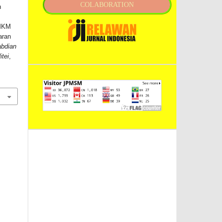
COLABORATION
n
UMKM
aran
abdian
tei
,