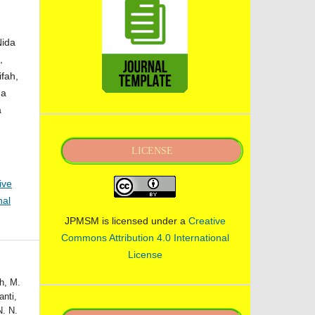
Nida
,
ifah,
na
a
LICENSE
ive
nal
JPMSM is licensed under a
Creative
Commons Attribution 4.0 International
License
ah, M.
anti,
N. N.