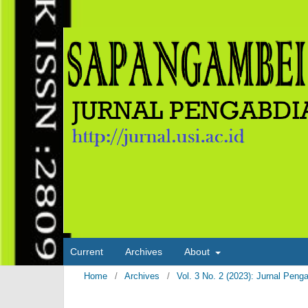
Current
Archives
About
Home
/
Archives
/
Vol. 3 No. 2 (2023): Jurnal 