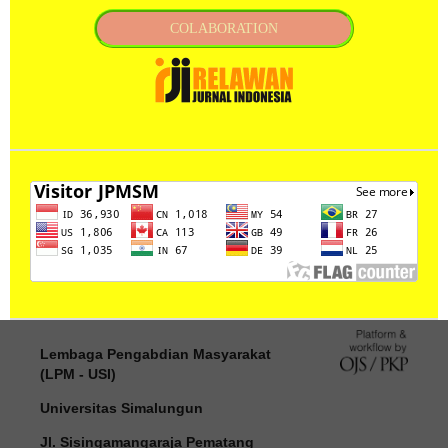
COLABORATION
Lembaga Pengabdian Masyarakat
(LPM - USI)
Universitas Simalungun
Jl. Sisingamangaraja Pematang