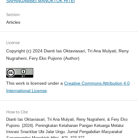
SAPANGAMBEI MANOKTOK HITEI
Section
Articles
License
Copyright (c) 2024 Dianti Ias Oktaviasari, Tri Ana Mulyati, Reny
Nugraheni, Fery Eko Pujiono (Author)
This work is licensed under a
Creative Commons Attribution 4.0
International License
.
How to Cite
Dianti Ias Oktaviasari, Tri Ana Mulyati, Reny Nugraheni, & Fery Eko
Pujiono. (2024). Peningkatan Ketahanan Pangan Keluarga Melalui
Inovasi Snackbar Ubi Jalar Ungu.
Jurnal Pengabdian Masyarakat
Sapangambei Manoktok Hitei
,
4
(2), 323-327.