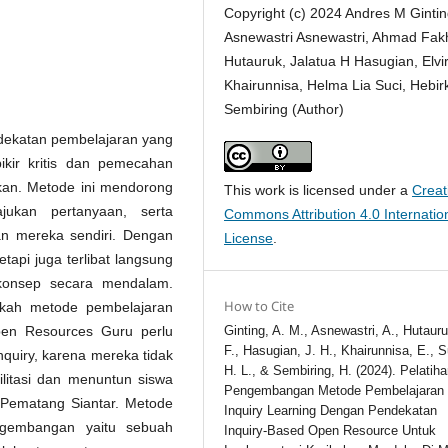
Copyright (c) 2024 Andres M Gintin
Asnewastri Asnewastri, Ahmad Fakh
Hutauruk, Jalatua H Hasugian, Elvi
Khairunnisa, Helma Lia Suci, Hebir
Sembiring (Author)
dekatan pembelajaran yang
ir kritis dan pemecahan
kan. Metode ini mendorong
This work is licensed under a
Creat
jukan pertanyaan, serta
Commons Attribution 4.0 Internatio
an mereka sendiri. Dengan
License
.
tapi juga terlibat langsung
konsep secara mendalam.
How to Cite
akah metode pembelajaran
Ginting, A. M., Asnewastri, A., Hutauru
pen Resources Guru perlu
F., Hasugian, J. H., Khairunnisa, E., S
quiry, karena mereka tidak
H. L., & Sembiring, H. (2024). Pelatih
litasi dan menuntun siswa
Pengembangan Metode Pembelajaran
 Pematang Siantar. Metode
Inquiry Learning Dengan Pendekatan
ngembangan yaitu sebuah
Inquiry-Based Open Resource Untuk