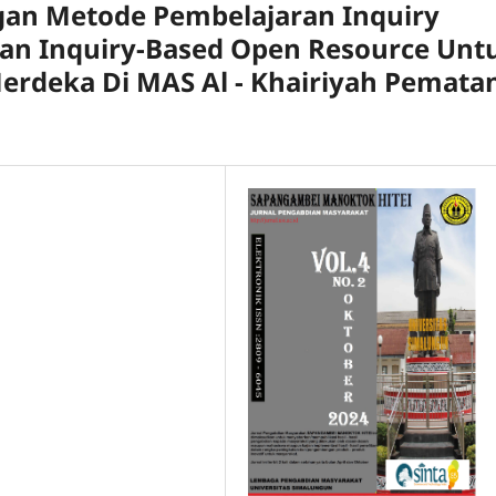
an Metode Pembelajaran Inquiry
an Inquiry-Based Open Resource Unt
rdeka Di MAS Al - Khairiyah Pemata