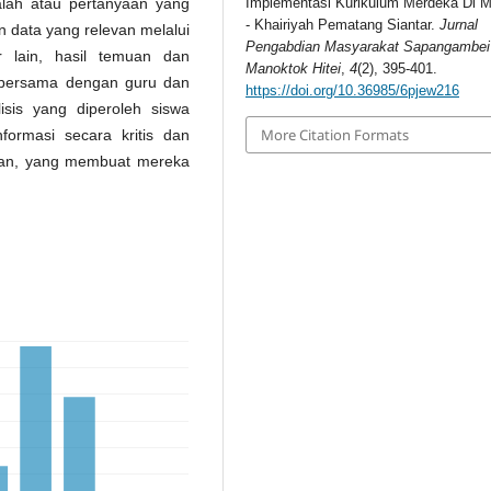
Implementasi Kurikulum Merdeka Di 
ah atau pertanyaan yang
- Khairiyah Pematang Siantar.
Jurnal
 data yang relevan melalui
Pengabdian Masyarakat Sapangambei
r lain, hasil temuan dan
Manoktok Hitei
,
4
(2), 395-401.
n bersama dengan guru dan
https://doi.org/10.36985/6pjew216
isis yang diperoleh siswa
More Citation Formats
formasi secara kritis dan
jaran, yang membuat mereka