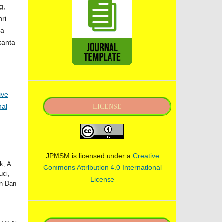
g,
ri
ra
kanta
ive
nal
LICENSE
JPMSM is licensed under a
Creative
k, A.
Commons Attribution 4.0 International
uci,
License
an Dan