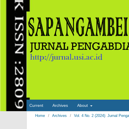
Current
Archives
About
Home
/
Archives
/
Vol. 4 No. 2 (2024): Jurnal 