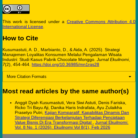
This work is licensed under a
Creative Commons Attribution 4.0
International License
.
How to Cite
Kusumastuti, A. D., Marbianto, D., & Aida, A. (2025). Strategi
Manajemen Loyalitas Konsumen Melalui Pengalaman Wisata
Industri: Studi Kasus Pabrik Chocolate Monggo.
Jurnal Ekuilnomi
,
7
(2), 454-464.
https://doi.org/10.36985/mn1rqs28
More Citation Formats
Most read articles by the same author(s)
Anggit Dyah Kusumastuti, Vera Siwi Astuti, Denis Fariska,
Ricko Tri Bayu Aji, Danika Haris Indrafata, Ayu Zulaikha
Prasetyo Putri,
Kajian Komparatif: Kapabilitas Dinamis Dan
Strategi Diferensiasi Berkelanjutan Terhadap Penciptaan
Value Bisnis Di Era Transformasi Digital
,
Jurnal Ekuilnomi:
Vol. 8 No. 1 (2026): Ekuilnomi Vol 8(1), Feb 2026