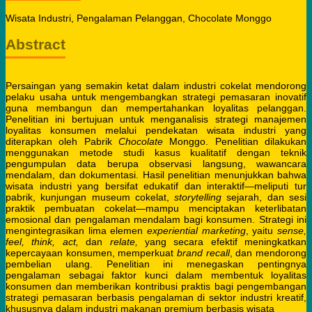
Wisata Industri, Pengalaman Pelanggan, Chocolate Monggo
Abstract
Persaingan yang semakin ketat dalam industri cokelat mendorong
pelaku usaha untuk mengembangkan strategi pemasaran inovatif
guna membangun dan mempertahankan loyalitas pelanggan.
Penelitian ini bertujuan untuk menganalisis strategi manajemen
loyalitas konsumen melalui pendekatan wisata industri yang
diterapkan oleh Pabrik
Chocolate
Monggo. Penelitian dilakukan
menggunakan metode studi kasus kualitatif dengan teknik
pengumpulan data berupa observasi langsung, wawancara
mendalam, dan dokumentasi. Hasil penelitian menunjukkan bahwa
wisata industri yang bersifat edukatif dan interaktif—meliputi tur
pabrik, kunjungan museum cokelat,
storytelling
sejarah, dan sesi
praktik pembuatan cokelat—mampu menciptakan keterlibatan
emosional dan pengalaman mendalam bagi konsumen. Strategi ini
mengintegrasikan lima elemen
experiential marketing
, yaitu
sense,
feel, think, act,
dan
relate,
yang secara efektif meningkatkan
kepercayaan konsumen, memperkuat
brand recall
, dan mendorong
pembelian ulang. Penelitian ini menegaskan pentingnya
pengalaman sebagai faktor kunci dalam membentuk loyalitas
konsumen dan memberikan kontribusi praktis bagi pengembangan
strategi pemasaran berbasis pengalaman di sektor industri kreatif,
khususnya dalam industri makanan premium berbasis wisata