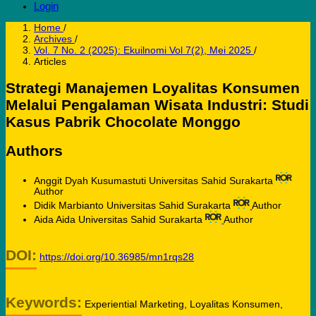
Login
Home
/
Archives
/
Vol. 7 No. 2 (2025): Ekuilnomi Vol 7(2), Mei 2025
/
Articles
Strategi Manajemen Loyalitas Konsumen
Melalui Pengalaman Wisata Industri: Studi
Kasus Pabrik Chocolate Monggo
Authors
Anggit Dyah Kusumastuti
Universitas Sahid Surakarta
Author
Didik Marbianto
Universitas Sahid Surakarta
Author
Aida Aida
Universitas Sahid Surakarta
Author
DOI:
https://doi.org/10.36985/mn1rqs28
Keywords:
Experiential Marketing, Loyalitas Konsumen,