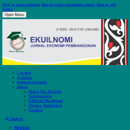
Skip to main content
Skip to main navigation menu
Skip to site
footer
Open Menu
Current
Archives
Announcements
About
About the Journal
Submissions
Editorial Masthead
Privacy Statement
Contact
Search
Register