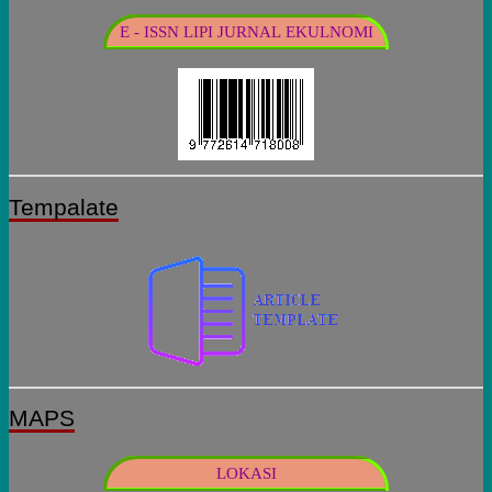
E - ISSN LIPI JURNAL EKULNOMI
Tempalate
MAPS
LOKASI