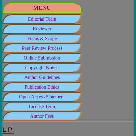
MENU
Editorial Team
Reviewer
Focus & Scope
Peer Review Process
Online Submission
Copyright Notice
Author Guidelines
Publication Ethics
Open Access Statement
License Term
Author Fees
LIPI