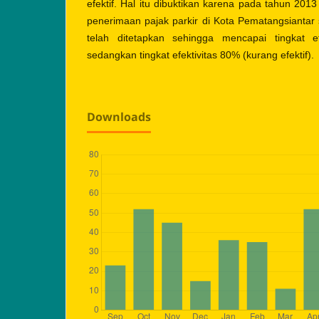
efektif. Hal itu dibuktikan karena pada tahun 201
penerimaan pajak parkir di Kota Pematangsiantar 
telah ditetapkan sehingga mencapai tingkat ef
sedangkan tingkat efektivitas 80% (kurang efektif).
Downloads