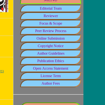
Editorial Team
Reviewer
Focus & Scope
Peer Review Process
Online Submission
Copyright Notice
Author Guidelines
Publication Ethics
Open Access Statement
(1)
License Term
Author Fees