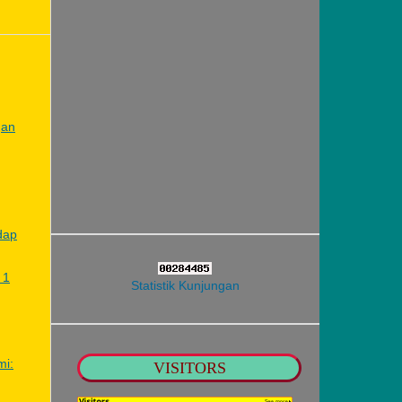
gan
dap
 1
Statistik Kunjungan
mi:
VISITORS