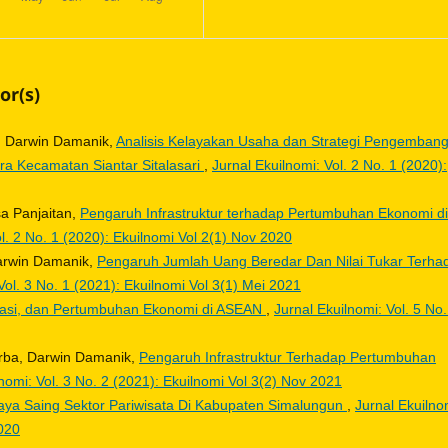
or(s)
n, Darwin Damanik,
Analisis Kelayakan Usaha dan Strategi Pengemban
ara Kecamatan Siantar Sitalasari
,
Jurnal Ekuilnomi: Vol. 2 No. 1 (2020):
a Panjaitan,
Pengaruh Infrastruktur terhadap Pertumbuhan Ekonomi di
ol. 2 No. 1 (2020): Ekuilnomi Vol 2(1) Nov 2020
Darwin Damanik,
Pengaruh Jumlah Uang Beredar Dan Nilai Tukar Terha
Vol. 3 No. 1 (2021): Ekuilnomi Vol 3(1) Mei 2021
flasi, dan Pertumbuhan Ekonomi di ASEAN
,
Jurnal Ekuilnomi: Vol. 5 No.
urba, Darwin Damanik,
Pengaruh Infrastruktur Terhadap Pertumbuhan
nomi: Vol. 3 No. 2 (2021): Ekuilnomi Vol 3(2) Nov 2021
Daya Saing Sektor Pariwisata Di Kabupaten Simalungun
,
Jurnal Ekuilno
2020