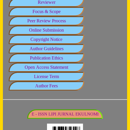
Reviewer
Focus & Scope
Peer Review Process
Online Submission
Copyright Notice
Author Guidelines
Publication Ethics
Open Access Statement
License Term
Author Fees
E - ISSN LIPI JURNAL EKULNOMI