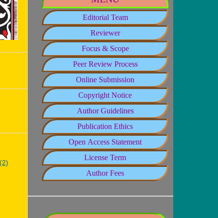
Editorial Team
Reviewer
Focus & Scope
Peer Review Process
Online Submission
Copyright Notice
Author Guidelines
Publication Ethics
Open Access Statement
License Term
(2)
Author Fees