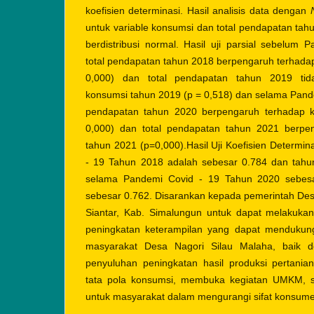
koefisien determinasi. Hasil analisis data dengan
untuk variable konsumsi dan total pendapatan ta
berdistribusi normal. Hasil uji parsial sebelum 
total pendapatan tahun 2018 berpengaruh terhada
0,000) dan total pendapatan tahun 2019 tid
konsumsi tahun 2019 (p = 0,518) dan selama Pande
pendapatan tahun 2020 berpengaruh terhadap 
0,000) dan total pendapatan tahun 2021 berpe
tahun 2021 (p=0,000).Hasil Uji Koefisien Determi
- 19 Tahun 2018 adalah sebesar 0.784 dan tahu
selama Pandemi Covid - 19 Tahun 2020 sebes
sebesar 0.762. Disarankan kepada pemerintah Des
Siantar, Kab. Simalungun untuk dapat melakuka
peningkatan keterampilan yang dapat mendukun
masyarakat Desa Nagori Silau Malaha, baik 
penyuluhan peningkatan hasil produksi pertani
tata pola konsumsi, membuka kegiatan UMKM, 
untuk masyarakat dalam mengurangi sifat konsum