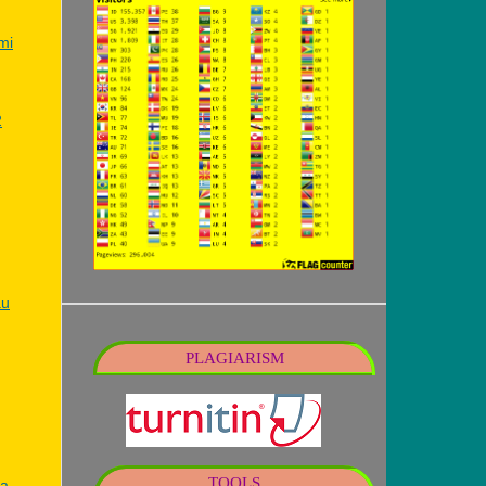
mi
2
au
PLAGIARISM
TOOLS
ga