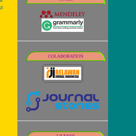
ol
COLABORATION