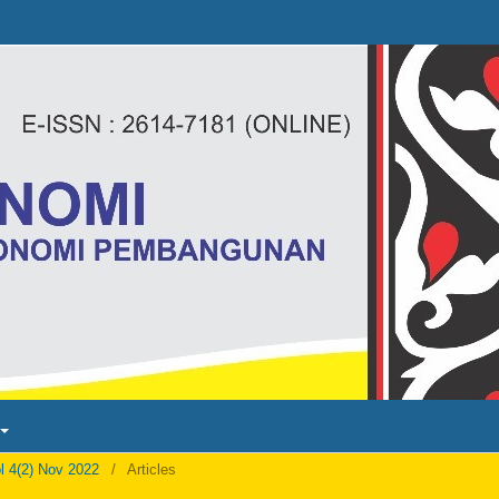
ol 4(2) Nov 2022
/
Articles