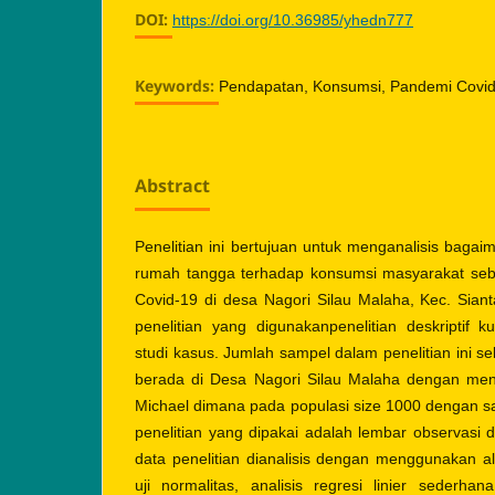
DOI:
https://doi.org/10.36985/yhedn777
Keywords:
Pendapatan, Konsumsi, Pandemi Covi
Abstract
Penelitian ini bertujuan untuk menganalisis bag
rumah tangga terhadap konsumsi masyarakat se
Covid-19 di desa Nagori Silau Malaha, Kec. Siant
penelitian yang digunakanpenelitian deskriptif ku
studi kasus. Jumlah sampel dalam penelitian ini 
berada di Desa Nagori Silau Malaha dengan men
Michael dimana pada populasi size 1000 dengan s
penelitian yang dipakai adalah lembar observasi 
data penelitian dianalisis dengan menggunakan alat
uji normalitas, analisis regresi linier sederhan