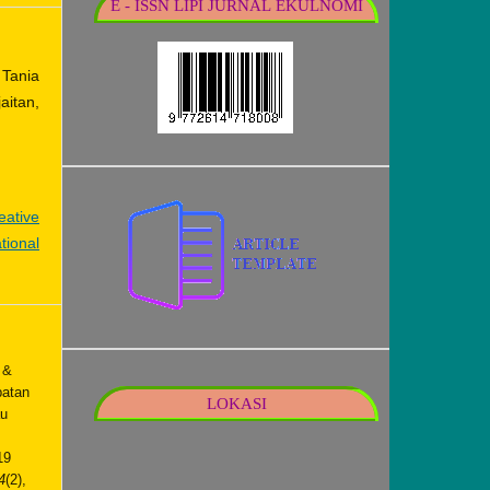
E - ISSN LIPI JURNAL EKULNOMI
Tania
itan,
eative
tional
 &
patan
LOKASI
au
19
4
(2),