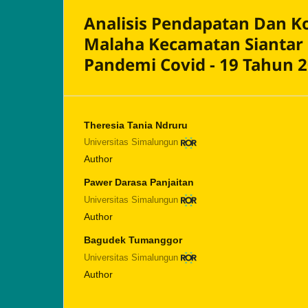
Analisis Pendapatan Dan K
Malaha Kecamatan Siantar
Pandemi Covid - 19 Tahun 2
Theresia Tania Ndruru
Universitas Simalungun
Author
Pawer Darasa Panjaitan
Universitas Simalungun
Author
Bagudek Tumanggor
Universitas Simalungun
Author