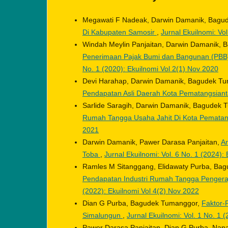
Megawati F Nadeak, Darwin Damanik, Bagu
Di Kabupaten Samosir
,
Jurnal Ekuilnomi: Vo
Windah Meylin Panjaitan, Darwin Damanik,
Penerimaan Pajak Bumi dan Bangunan (PBB)
No. 1 (2020): Ekuilnomi Vol 2(1) Nov 2020
Devi Harahap, Darwin Damanik, Bagudek T
Pendapatan Asli Daerah Kota Pematangsian
Sarlide Saragih, Darwin Damanik, Bagudek
Rumah Tangga Usaha Jahit Di Kota Pematan
2021
Darwin Damanik, Pawer Darasa Panjaitan,
A
Toba
,
Jurnal Ekuilnomi: Vol. 6 No. 1 (2024):
Ramles M Sitanggang, Elidawaty Purba, Ba
Pendapatan Industri Rumah Tangga Pengera
(2022): Ekuilnomi Vol 4(2) Nov 2022
Dian G Purba, Bagudek Tumanggor,
Faktor-
Simalungun
,
Jurnal Ekuilnomi: Vol. 1 No. 1 
Pawer Darasa Panjaitan, Dian G Purba, Nan