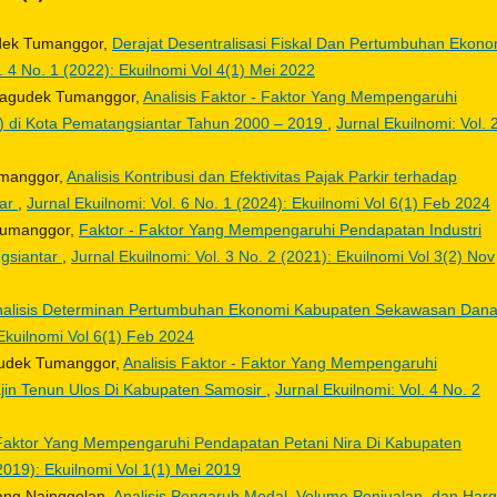
dek Tumanggor,
Derajat Desentralisasi Fiskal Dan Pertumbuhan Ekono
l. 4 No. 1 (2022): Ekuilnomi Vol 4(1) Mei 2022
 Bagudek Tumanggor,
Analisis Faktor - Faktor Yang Mempengaruhi
 di Kota Pematangsiantar Tahun 2000 – 2019
,
Jurnal Ekuilnomi: Vol. 
umanggor,
Analisis Kontribusi dan Efektivitas Pajak Parkir terhadap
tar
,
Jurnal Ekuilnomi: Vol. 6 No. 1 (2024): Ekuilnomi Vol 6(1) Feb 2024
 Tumanggor,
Faktor - Faktor Yang Mempengaruhi Pendapatan Industri
gsiantar
,
Jurnal Ekuilnomi: Vol. 3 No. 2 (2021): Ekuilnomi Vol 3(2) Nov
nalisis Determinan Pertumbuhan Ekonomi Kabupaten Sekawasan Dan
 Ekuilnomi Vol 6(1) Feb 2024
gudek Tumanggor,
Analisis Faktor - Faktor Yang Mempengaruhi
jin Tenun Ulos Di Kabupaten Samosir
,
Jurnal Ekuilnomi: Vol. 4 No. 2
Faktor Yang Mempengaruhi Pendapatan Petani Nira Di Kabupaten
(2019): Ekuilnomi Vol 1(1) Mei 2019
ang Nainggolan,
Analisis Pengaruh Modal, Volume Penjualan, dan Har