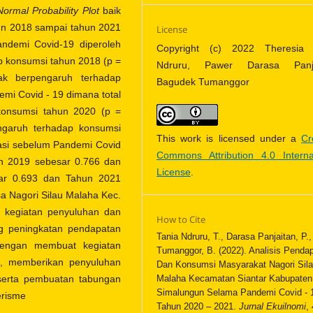
Normal Probability Plot
baik
hun 2018 sampai tahun 2021
License
Pandemi Covid-19 diperoleh
Copyright (c) 2022 Theresia 
p konsumsi tahun 2018 (p =
Ndruru, Pawer Darasa Panja
ak berpengaruh terhadap
Bagudek Tumanggor
mi Covid - 19 dimana total
konsumsi tahun 2020 (p =
ngaruh terhadap konsumsi
This work is licensed under a
Cr
nasi sebelum Pandemi Covid
Commons Attribution 4.0 Interna
n 2019 sebesar 0.766 dan
License
.
ar 0.693 dan Tahun 2021
a Nagori Silau Malaha Kec.
n kegiatan penyuluhan dan
How to Cite
g peningkatan pendapatan
Tania Ndruru, T., Darasa Panjaitan, P.,
dengan membuat kegiatan
Tumanggor, B. (2022). Analisis Penda
an, memberikan penyuluhan
Dan Konsumsi Masyarakat Nagori Sil
serta pembuatan tabungan
Malaha Kecamatan Siantar Kabupaten
Simalungun Selama Pandemi Covid - 
erisme
Tahun 2020 – 2021.
Jurnal Ekuilnomi
,