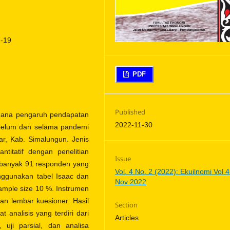
d-19
PDF
Published
aimana pengaruh pendapatan
2022-11-30
belum dan selama pandemi
ar, Kab. Simalungun. Jenis
antitatif dengan penelitian
Issue
sebanyak 91 responden yang
Vol. 4 No. 2 (2022): Ekuilnomi Vol 4
ggunakan tabel Isaac dan
Nov 2022
ample size 10 %. Instrumen
dan lembar kuesioner. Hasil
Section
 analisis yang terdiri dari
Articles
a, uji parsial, dan analisa