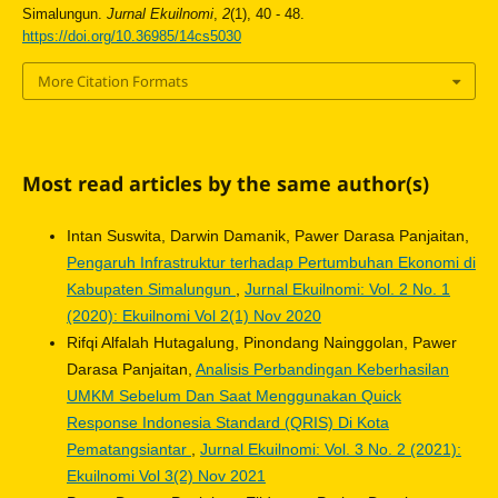
Simalungun.
Jurnal Ekuilnomi
,
2
(1), 40 - 48.
https://doi.org/10.36985/14cs5030
More Citation Formats
Most read articles by the same author(s)
Intan Suswita, Darwin Damanik, Pawer Darasa Panjaitan,
Pengaruh Infrastruktur terhadap Pertumbuhan Ekonomi di
Kabupaten Simalungun
,
Jurnal Ekuilnomi: Vol. 2 No. 1
(2020): Ekuilnomi Vol 2(1) Nov 2020
Rifqi Alfalah Hutagalung, Pinondang Nainggolan, Pawer
Darasa Panjaitan,
Analisis Perbandingan Keberhasilan
UMKM Sebelum Dan Saat Menggunakan Quick
Response Indonesia Standard (QRIS) Di Kota
Pematangsiantar
,
Jurnal Ekuilnomi: Vol. 3 No. 2 (2021):
Ekuilnomi Vol 3(2) Nov 2021