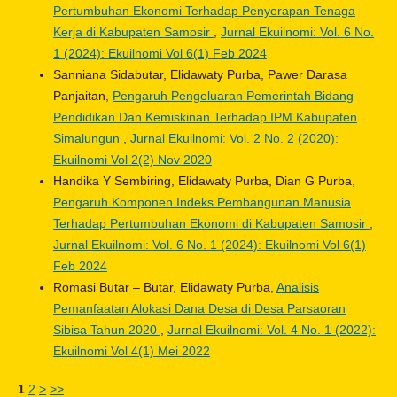
Pertumbuhan Ekonomi Terhadap Penyerapan Tenaga
Kerja di Kabupaten Samosir
,
Jurnal Ekuilnomi: Vol. 6 No.
1 (2024): Ekuilnomi Vol 6(1) Feb 2024
Sanniana Sidabutar, Elidawaty Purba, Pawer Darasa
Panjaitan,
Pengaruh Pengeluaran Pemerintah Bidang
Pendidikan Dan Kemiskinan Terhadap IPM Kabupaten
Simalungun
,
Jurnal Ekuilnomi: Vol. 2 No. 2 (2020):
Ekuilnomi Vol 2(2) Nov 2020
Handika Y Sembiring, Elidawaty Purba, Dian G Purba,
Pengaruh Komponen Indeks Pembangunan Manusia
Terhadap Pertumbuhan Ekonomi di Kabupaten Samosir
,
Jurnal Ekuilnomi: Vol. 6 No. 1 (2024): Ekuilnomi Vol 6(1)
Feb 2024
Romasi Butar – Butar, Elidawaty Purba,
Analisis
Pemanfaatan Alokasi Dana Desa di Desa Parsaoran
Sibisa Tahun 2020
,
Jurnal Ekuilnomi: Vol. 4 No. 1 (2022):
Ekuilnomi Vol 4(1) Mei 2022
1
2
>
>>