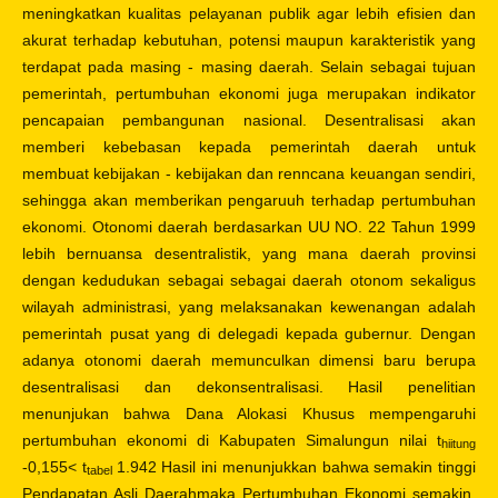
meningkatkan kualitas pelayanan publik agar lebih efisien dan
akurat terhadap kebutuhan, potensi maupun karakteristik yang
terdapat pada masing - masing daerah. Selain sebagai tujuan
pemerintah, pertumbuhan ekonomi juga merupakan indikator
pencapaian pembangunan nasional. Desentralisasi akan
memberi kebebasan kepada pemerintah daerah untuk
membuat kebijakan - kebijakan dan renncana keuangan sendiri,
sehingga akan memberikan pengaruuh terhadap pertumbuhan
ekonomi. Otonomi daerah berdasarkan UU NO. 22 Tahun 1999
lebih bernuansa desentralistik, yang mana daerah provinsi
dengan kedudukan sebagai sebagai daerah otonom sekaligus
wilayah administrasi, yang melaksanakan kewenangan adalah
pemerintah pusat yang di delegadi kepada gubernur. Dengan
adanya otonomi daerah memunculkan dimensi baru berupa
desentralisasi dan dekonsentralisasi. Hasil penelitian
menunjukan bahwa Dana Alokasi Khusus mempengaruhi
pertumbuhan ekonomi di Kabupaten Simalungun nilai t
hiitung
-0,155< t
1.942 Hasil ini menunjukkan bahwa semakin tinggi
tabel
Pendapatan Asli Daerahmaka Pertumbuhan Ekonomi semakin