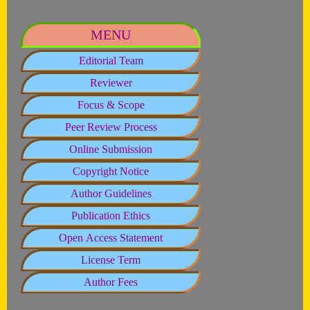
MENU
Editorial Team
Reviewer
Focus & Scope
Peer Review Process
Online Submission
Copyright Notice
Author Guidelines
Publication Ethics
Open Access Statement
License Term
Author Fees