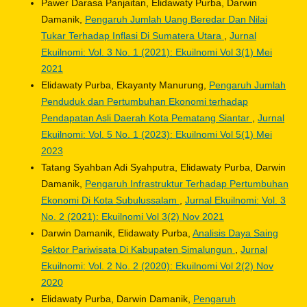
Pawer Darasa Panjaitan, Elidawaty Purba, Darwin
Damanik,
Pengaruh Jumlah Uang Beredar Dan Nilai
Tukar Terhadap Inflasi Di Sumatera Utara
,
Jurnal
Ekuilnomi: Vol. 3 No. 1 (2021): Ekuilnomi Vol 3(1) Mei
2021
Elidawaty Purba, Ekayanty Manurung,
Pengaruh Jumlah
Penduduk dan Pertumbuhan Ekonomi terhadap
Pendapatan Asli Daerah Kota Pematang Siantar
,
Jurnal
Ekuilnomi: Vol. 5 No. 1 (2023): Ekuilnomi Vol 5(1) Mei
2023
Tatang Syahban Adi Syahputra, Elidawaty Purba, Darwin
Damanik,
Pengaruh Infrastruktur Terhadap Pertumbuhan
Ekonomi Di Kota Subulussalam
,
Jurnal Ekuilnomi: Vol. 3
No. 2 (2021): Ekuilnomi Vol 3(2) Nov 2021
Darwin Damanik, Elidawaty Purba,
Analisis Daya Saing
Sektor Pariwisata Di Kabupaten Simalungun
,
Jurnal
Ekuilnomi: Vol. 2 No. 2 (2020): Ekuilnomi Vol 2(2) Nov
2020
Elidawaty Purba, Darwin Damanik,
Pengaruh