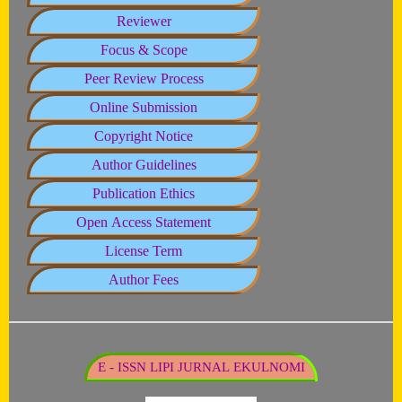
Reviewer
Focus & Scope
Peer Review Process
Online Submission
Copyright Notice
Author Guidelines
Publication Ethics
Open Access Statement
License Term
Author Fees
E - ISSN LIPI JURNAL EKULNOMI