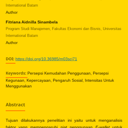
International Batam
Author
Fitriana Aidnilla Sinambela
Program Studi Manajemen, Fakultas Ekonomi dan Bisnis, Universitas
International Batam
Author
DOI:
https://doi.org/10.36985/m03scj71
Keywords:
Persepsi Kemudahan Penggunaan, Persepsi
Kegunaan, Kepercayaan, Pengaruh Sosial, Intensitas Untuk
Menggunakan
Abstract
Tujuan dilakukannya penelitian ini yaitu untuk menganalisis
faktor yang mempengaruhi niat penggunaan
E-wallet
untuk