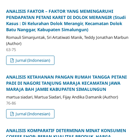
ANALISIS
FAKTOR
–
FAKTOR
YANG
MEMENGARUHI
PENDAPATAN
PETANI
KARET
DI
DOLOK MERANGIR
(Studi
Kasus : Di Kelurahan Dolok Merangir,
Kecamatan Dolok
Batu Nanggar, Kabupaten Simalungun)
Romauli Simanjuntak, Sri Artatiwati Manik, Teddy Jonathan Marbun
(Author)
63-75
Jurnal (Indonesian)
ANALISIS KETAHANAN PANGAN RUMAH TANGGA PETANI
PADI DI NAGORI TANJUNG MARAJA KECAMATAN JAWA
MARAJA BAH JAMBI KABUPATEN SIMALUNGUN
martua siadari, Martua Siadari, Fijay Andika Damanik (Author)
76-86
Jurnal (Indonesian)
ANALISIS KOMPARATIF DETERMINAN MINAT KONSUMEN
COFFEE SHOP: PERAN KUALITAS PRODUK, HARGA,