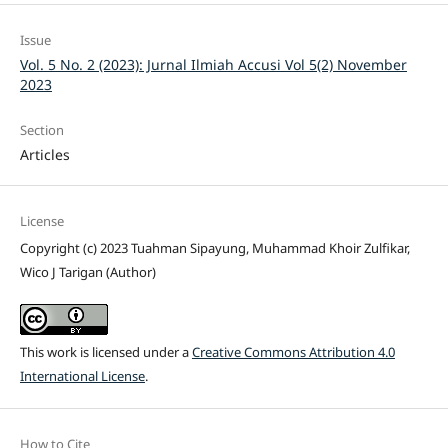
Issue
Vol. 5 No. 2 (2023): Jurnal Ilmiah Accusi Vol 5(2) November
2023
Section
Articles
License
Copyright (c) 2023 Tuahman Sipayung, Muhammad Khoir Zulfikar,
Wico J Tarigan (Author)
This work is licensed under a
Creative Commons Attribution 4.0
International License
.
How to Cite