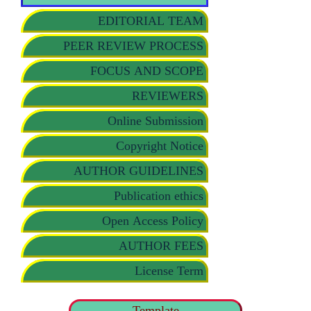
EDITORIAL TEAM
PEER REVIEW PROCESS
FOCUS AND SCOPE
REVIEWERS
Online Submission
Copyright Notice
AUTHOR GUIDELINES
Publication ethics
Open Access Policy
AUTHOR FEES
License Term
Template