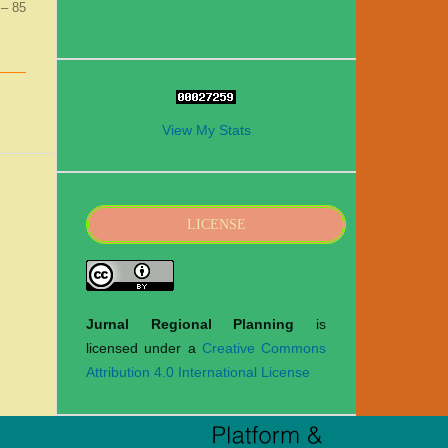
 – 85
View My Stats
LICENSE
Jurnal Regional Planning
is
licensed under a
Creative Commons
Attribution 4.0 International License