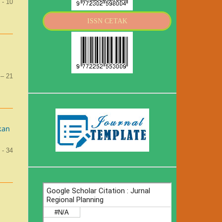
 - 10
ISSN CETAK
 – 21
kan
 - 34