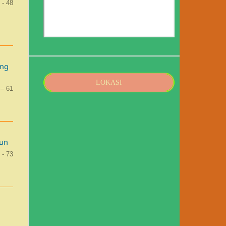
 - 48
ing
LOKASI
 – 61
gun
 - 73