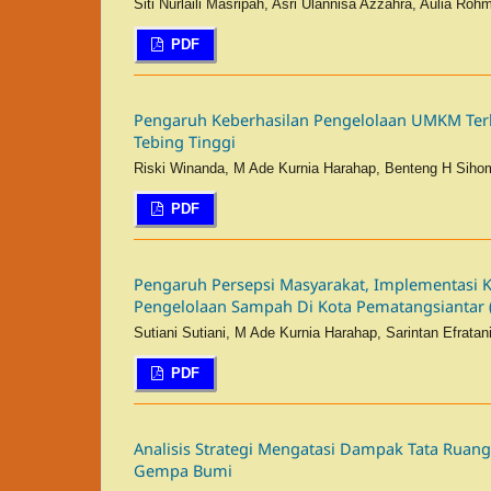
Siti Nurlaili Masripah, Asri Ulannisa Azzahra, Aulia Ro
PDF
Pengaruh Keberhasilan Pengelolaan UMKM Te
Tebing Tinggi
Riski Winanda, M Ade Kurnia Harahap, Benteng H Sihom
PDF
Pengaruh Persepsi Masyarakat, Implementasi K
Pengelolaan Sampah Di Kota Pematangsiantar 
Sutiani Sutiani, M Ade Kurnia Harahap, Sarintan Efratan
PDF
Analisis Strategi Mengatasi Dampak Tata Ruan
Gempa Bumi