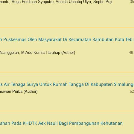
Irianto, Rega Ferdinan Syaputro, Annida Unnatiq Ulya, Septin Puji
35
n Puskesmas Oleh Masyarakat Di Kecamatan Rambutan Kota Teb
 Nainggolan, M Ade Kurnia Harahap (Author)
49
as Air Tenaga Surya Untuk Rumah Tangga Di Kabupaten Simalun
mawan Purba (Author)
62
 Lahan Pada KHDTK Aek Nauli Bagi Pembangunan Kehutanan