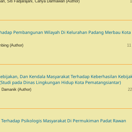
hman, Siti Fadjarajani, Cahya Darmawan (Author)
1
rhadap Pembangunan Wilayah Di Kelurahan Padang Merbau Kota
bing (Author)
11
ebijakan, Dan Kendala Masyarakat Terhadap Keberhasilan Kebija
(Studi pada Dinas Lingkungan Hidup Kota Pematangsiantar)
i Damanik (Author)
22
g Terhadap Psikologis Masyarakat Di Permukiman Padat Rawan