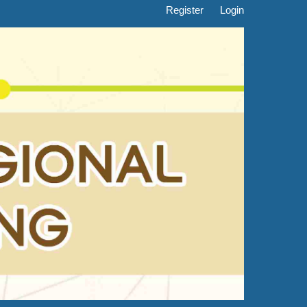
Register
Login