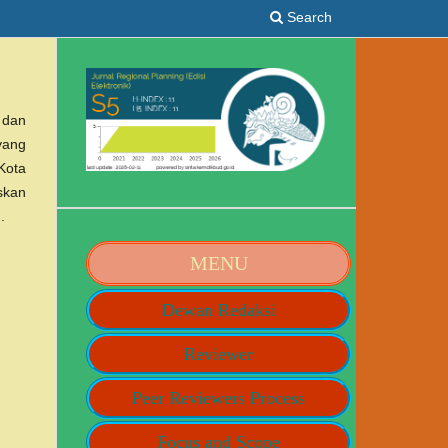
Search
 dan
yang
Kota
skan
.
MENU
Dewan Redaksi
Reviewer
Peer Reviewers Process
Focus and Scope