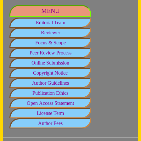
MENU
Editorial Team
Reviewer
Focus & Scope
Peer Review Process
Online Submission
Copyright Notice
Author Guidelines
Publication Ethics
Open Access Statement
License Term
Author Fees