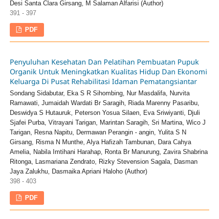
Desi Santa Clara Girsang, M Salaman Alfarisi (Author)
391 - 397
PDF
Penyuluhan Kesehatan Dan Pelatihan Pembuatan Pupuk
Organik Untuk Meningkatkan Kualitas Hidup Dan Ekonomi
Keluarga Di Pusat Rehabilitasi Idaman Pematangsiantar
Sondang Sidabutar, Eka S R Sihombing, Nur Masdalifa, Nurvita
Ramawati, Jumaidah Wardati Br Saragih, Riada Marenny Pasaribu,
Deswidya S Hutauruk, Peterson Yosua Silaen, Eva Sriwiyanti, Djuli
Sjafei Purba, Vitrayani Tarigan, Marintan Saragih, Sri Martina, Wico J
Tarigan, Resna Napitu, Dermawan Perangin - angin, Yulita S N
Girsang, Risma N Munthe, Alya Hafizah Tambunan, Dara Cahya
Amelia, Nabila Imtihani Harahap, Ronta Br Manurung, Zavira Shabrina
Ritonga, Lasmariana Zendrato, Rizky Stevension Sagala, Dasman
Jaya Zalukhu, Dasmaika Apriani Haloho (Author)
398 - 403
PDF