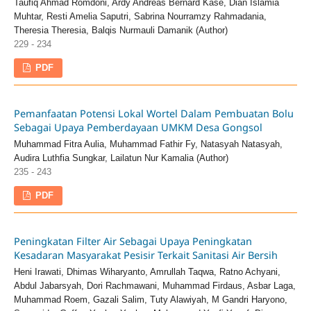
Taufiq Ahmad Romdoni, Ardy Andreas Bernard Kase, Dian Islamia
Muhtar, Resti Amelia Saputri, Sabrina Nourramzy Rahmadania,
Theresia Theresia, Balqis Nurmauli Damanik (Author)
229 - 234
PDF
Pemanfaatan Potensi Lokal Wortel Dalam Pembuatan Bolu
Sebagai Upaya Pemberdayaan UMKM Desa Gongsol
Muhammad Fitra Aulia, Muhammad Fathir Fy, Natasyah Natasyah,
Audira Luthfia Sungkar, Lailatun Nur Kamalia (Author)
235 - 243
PDF
Peningkatan Filter Air Sebagai Upaya Peningkatan
Kesadaran Masyarakat Pesisir Terkait Sanitasi Air Bersih
Heni Irawati, Dhimas Wiharyanto, Amrullah Taqwa, Ratno Achyani,
Abdul Jabarsyah, Dori Rachmawani, Muhammad Firdaus, Asbar Laga,
Muhammad Roem, Gazali Salim, Tuty Alawiyah, M Gandri Haryono,