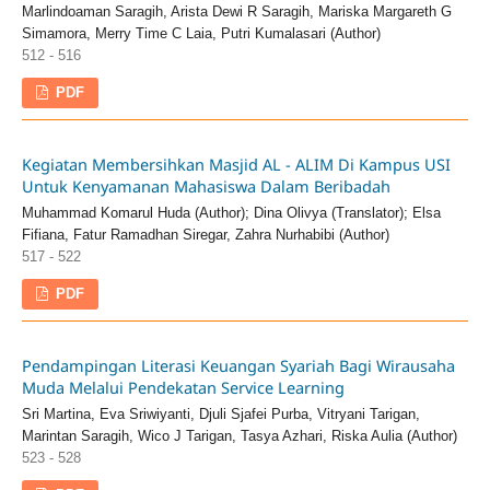
Marlindoaman Saragih, Arista Dewi R Saragih, Mariska Margareth G
Simamora, Merry Time C Laia, Putri Kumalasari (Author)
512 - 516
PDF
Kegiatan Membersihkan Masjid AL - ALIM Di Kampus USI
Untuk Kenyamanan Mahasiswa Dalam Beribadah
Muhammad Komarul Huda (Author); Dina Olivya (Translator); Elsa
Fifiana, Fatur Ramadhan Siregar, Zahra Nurhabibi (Author)
517 - 522
PDF
Pendampingan Literasi Keuangan Syariah Bagi Wirausaha
Muda Melalui Pendekatan Service Learning
Sri Martina, Eva Sriwiyanti, Djuli Sjafei Purba, Vitryani Tarigan,
Marintan Saragih, Wico J Tarigan, Tasya Azhari, Riska Aulia (Author)
523 - 528