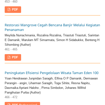
453 - 460
PDF
Restorasi Mangrove Cegah Bencana Banjir Melalui Kegiatan
Penanaman
Meylida Nurrachmania, Rozalina Rozalina, Triastuti Triastuti, Sarintan
E Damanik, Marulam MT Simarmata, Simon H Sidabukke, Benteng H
Sihombing (Author)
461 - 465
PDF
Peningkatan Efisiensi Pengelolaan Wisata Taman Eden 100
Yoan Hendrawan Junpridan Saragih, Elfina O P Damanik, Dermawan
Perangin - angin, Liharman Saragih, Toga Sihite, Resna Napitu,
Dasmaika Apriani Haloho , Pirma Simbolon, Johanes Wilfrid
Pangihutan Purba (Author)
466 - 472