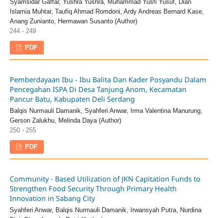
Syamsidar Gaffar, Yushra Yushra, Muhammad Yusfi Yusuf, Dian
Islamia Muhtar, Taufiq Ahmad Romdoni, Ardy Andreas Bernard Kase,
Anang Zunianto, Hermawan Susanto (Author)
244 - 249
PDF
Pemberdayaan Ibu - Ibu Balita Dan Kader Posyandu Dalam
Pencegahan ISPA Di Desa Tanjung Anom, Kecamatan
Pancur Batu, Kabupaten Deli Serdang
Balqis Nurmauli Damanik, Syahferi Anwar, Irma Valentina Manurung,
Gerson Zalukhu, Melinda Daya (Author)
250 - 255
PDF
Community - Based Utilization of JKN Capitation Funds to
Strengthen Food Security Through Primary Health
Innovation in Sabang City
Syahferi Anwar, Balqis Nurmauli Damanik, Irwansyah Putra, Nurdina