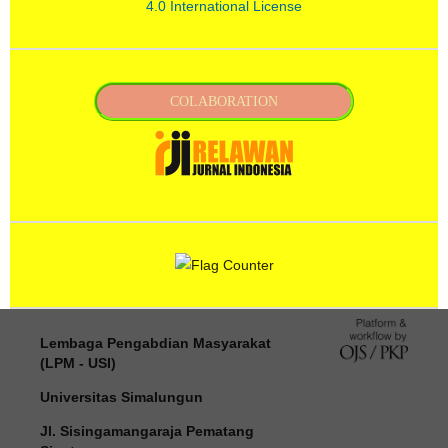
4.0 International License
COLABORATION
Lembaga Pengabdian Masyarakat
(LPM - USI)
Universitas Simalungun
Jl. Sisingamangaraja Pematang