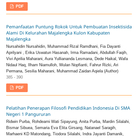
PDF
Pemanfaatan Puntung Rokok Untuk Pembuatan Insektisida
Alami Di Kelurahan Majalengka Kulon Kabupaten
Majalengka
Nursahidin Nursahidin, Muhammad Rizal Ramdhani, Fia Dayanti
Aprilyani , Erika Uswatun Hasanah, Irma Ramadani, Abdullah Faqih,
Vivi Aprilia Maharani, Aura Yulliananda Lesmana, Dede Haikal, Wafa
Nidaul Haq, Ilham Niamulloh, Wulan Nopfianti, Fahrur Rizki, Ari
Permana, Sesilia Maharani, Muhammad Zaidan Aqiela (Author)
385 - 390
PDF
Pelatihan Penerapan Filosofi Pendidikan Indonesia Di SMA
Negeri 1 Pangururan
Ridwin Purba, Rohdearni Wati Sipayung, Anita Purba, Mardin Silalahi,
Bismar Sibuea, Semaria Eva Elita Girsang, Natanael Saragih,
Marhaeni KD Matondang, Tiodora Silalahi, Indra Jayanti Damanik,