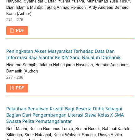
Haryono, Syamsidar Gaffar, Yushra Yushra, Muhammad Yusfi Yusuf,
Dian Islamia Muhtar, Taufiq Ahmad Romdoni, Ardy Andreas Bernard
Kase (Author)
271 - 276
PDF
Peningkatan Akses Masyarakat Terhadap Data Dan
Informasi Raja Siantar Ke XIV Sang Naualuh Damanik
Hisarma Saragih, Jalatua Habungaran Hasugian, Hotman Agustinus
Damanik (Author)
277 - 286
PDF
Pelatihan Penulisan Kreatif Bagi Peserta Didik Sebagai
Bagian Dari Pengembangan Literasi Siswa Kelas X SMA
Swasta Pelita Pematangsiantar
Netti Marini, Berlian Romanus Turnip, Resmi Resmi, Rahmat Kartolo
Silitonga, Sinur Hutagaol, Krissi Wahyuni Saragih, Rasya Aprilia